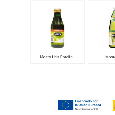
 Piña
Mosto Ubis Botellin...
Mosto