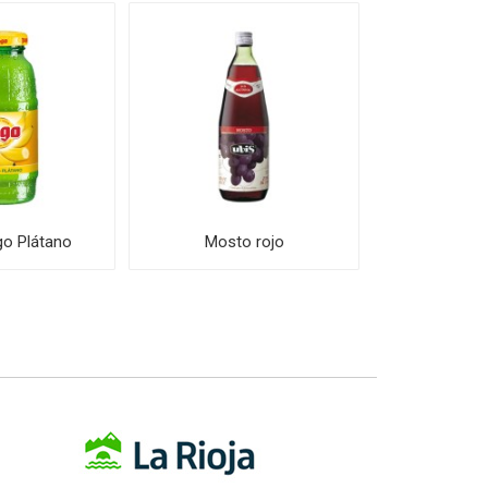
o Plátano
Mosto rojo
Mos