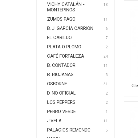
VICHY CATALÁN -
13
MONTEPINOS
ZUMOS PAGO
11
B. J. GARCÍA CARRIÓN
6
EL CABILDO
7
PLATA O PLOMO
2
CAFÉ FORTALEZA
24
B. CONTADOR
11
B. RIOJANAS
3
OSBORNE
51
Gle
D. NO OFICIAL
2
LOS PEPPERS
2
PERRO VERDE
1
J.VELA
11
PALACIOS REMONDO
5