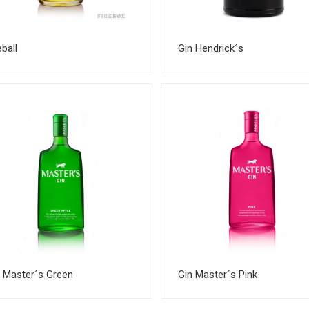
eball
Gin Hendrick´s
n Master´s Green
Gin Master´s Pink