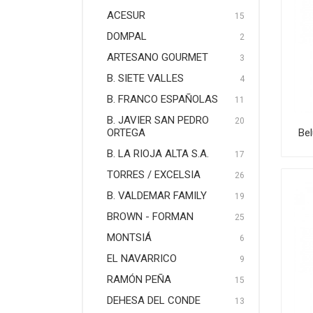
ACESUR
15
DOMPAL
2
ARTESANO GOURMET
3
B. SIETE VALLES
4
B. FRANCO ESPAÑOLAS
11
B. JAVIER SAN PEDRO
20
Be
ORTEGA
B. LA RIOJA ALTA S.A.
17
TORRES / EXCELSIA
26
B. VALDEMAR FAMILY
19
BROWN - FORMAN
25
MONTSIÁ
6
EL NAVARRICO
9
RAMÓN PEÑA
15
DEHESA DEL CONDE
13