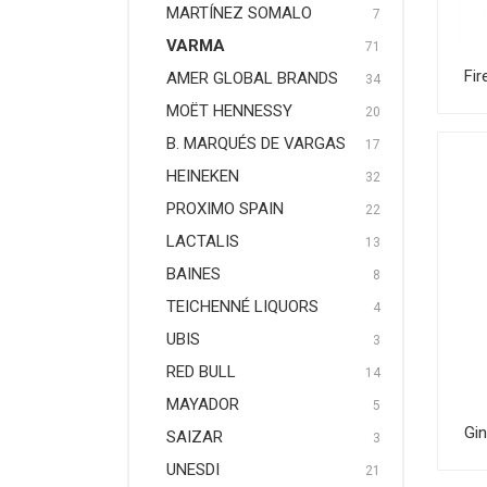
MARTÍNEZ SOMALO
7
VARMA
71
Fir
AMER GLOBAL BRANDS
34
MOËT HENNESSY
20
B. MARQUÉS DE VARGAS
17
HEINEKEN
32
PROXIMO SPAIN
22
LACTALIS
13
BAINES
8
TEICHENNÉ LIQUORS
4
UBIS
3
RED BULL
14
MAYADOR
5
Gi
SAIZAR
3
UNESDI
21