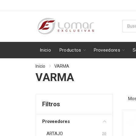
Inicio
Productos
Proveedores
S
Inicio
VARMA
VARMA
Mos
Filtros
Proveedores
ARTAJO
20