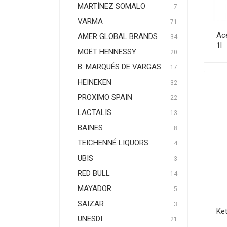
MARTÍNEZ SOMALO
7
VARMA
71
Ace
AMER GLOBAL BRANDS
34
1l
MOËT HENNESSY
20
B. MARQUÉS DE VARGAS
17
HEINEKEN
32
PROXIMO SPAIN
22
LACTALIS
13
BAINES
8
TEICHENNÉ LIQUORS
4
UBIS
3
RED BULL
14
MAYADOR
5
SAIZAR
3
Ke
UNESDI
21