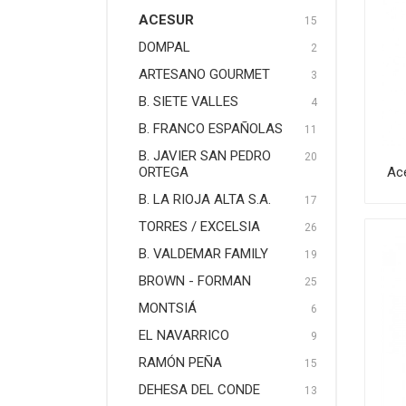
ACESUR
15
DOMPAL
2
ARTESANO GOURMET
3
B. SIETE VALLES
4
B. FRANCO ESPAÑOLAS
11
B. JAVIER SAN PEDRO
20
Ace
ORTEGA
B. LA RIOJA ALTA S.A.
17
TORRES / EXCELSIA
26
B. VALDEMAR FAMILY
19
BROWN - FORMAN
25
MONTSIÁ
6
EL NAVARRICO
9
RAMÓN PEÑA
15
DEHESA DEL CONDE
13