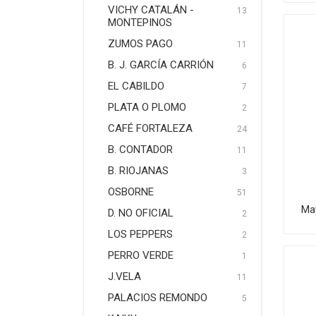
VICHY CATALÁN -
13
MONTEPINOS
ZUMOS PAGO
11
B. J. GARCÍA CARRIÓN
6
EL CABILDO
7
PLATA O PLOMO
2
CAFÉ FORTALEZA
24
B. CONTADOR
11
B. RIOJANAS
3
OSBORNE
51
Ma
D. NO OFICIAL
2
LOS PEPPERS
2
PERRO VERDE
1
J.VELA
11
PALACIOS REMONDO
5