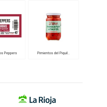
os Peppers
Pimientos del Piquil...
Ventresca d