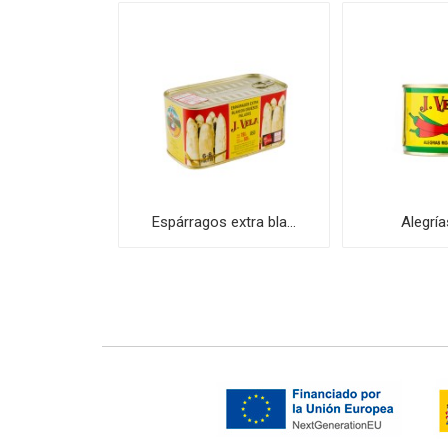
uba 16/2...
Espárragos extra bla...
Alegría